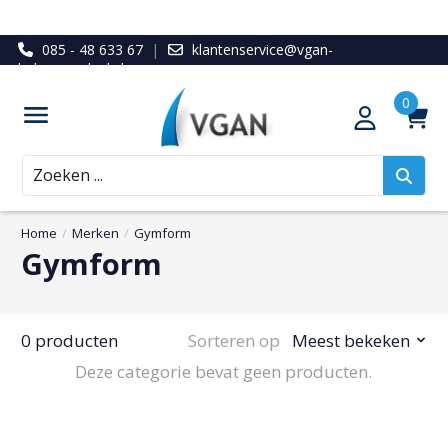
085 - 48 633 67
|
klantenservice@vgan-
ledenvoordeel.nl
Zoeken
Home
/
Merken
/
Gymform
Gymform
0 producten
Sorteren op
Meest bekeken
Deze categorie bevat geen producten.