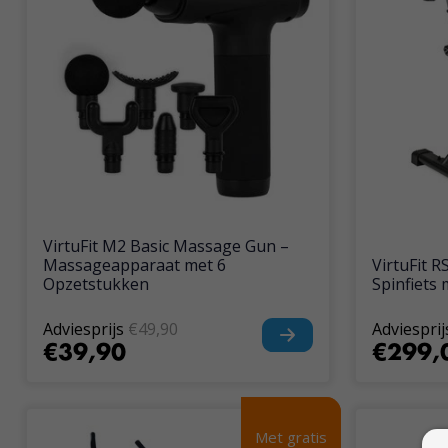
VirtuFit M2 Basic Massage Gun –
Massageapparaat met 6
VirtuFit R
Opzetstukken
Spinfiets 
Adviesprijs
€49,90
Adviesprij
€39,90
€299,
Met gratis
Met gratis