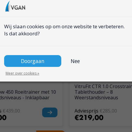
beschermmat!
beschermmat!
Wij slaan cookies op om onze website te verbeteren.
Is dat akkoord?
Doorgaan
Nee
Meer over cookies »
VitruFit CTR 1.0 Crosstrai
ow 450 Roeitrainer met 10
Tablethouder – 8
sniveaus - Inklapbaar
Weerstandsniveaus
s
€439,00
Adviesprijs
€285,00
00
€219,00