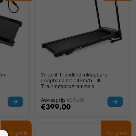
ini
VirtuFit Trendline Inklapbare
Loopband tot 14 km/h - 40
Trainingsprogramma's
Adviesprijs
€595,00
€399,00
Met gratis
Met gratis
Met gratis
Met gratis