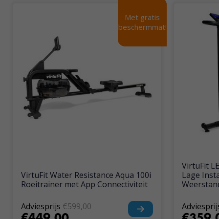
Met gratis
Met gratis
beschermmat!
beschermmat!
VirtuFit 
VirtuFit Water Resistance Aqua 100i
Lage Insta
Roeitrainer met App Connectiviteit
Weerstan
Adviesprijs
€599,00
Adviesprij
€449,00
€359,