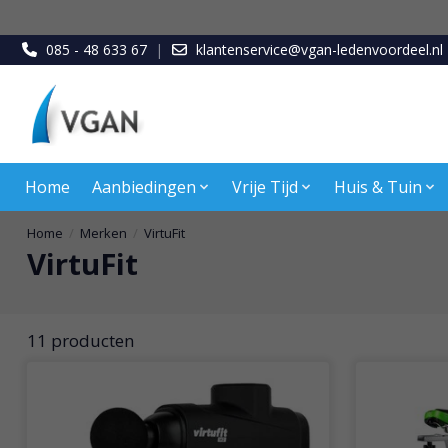
085 - 48 633 67
|
klantenservice@vgan-ledenvoordeel.nl
Home
Aanbiedingen
Vrije Tijd
Huis & Tuin
Home
/
Merken
/
VirtuFit
VirtuFit
11 producten