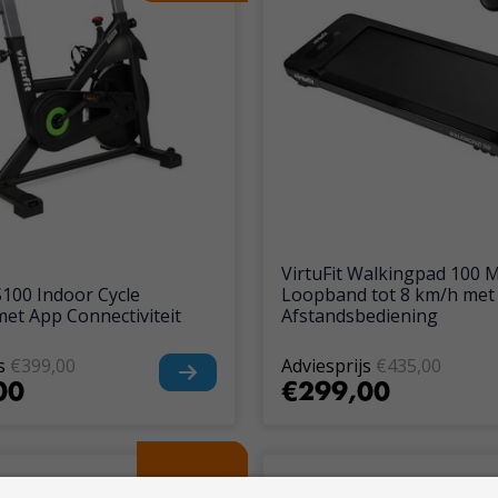
VirtuFit Walkingpad 100 M
S100 Indoor Cycle
Loopband tot 8 km/h met
met App Connectiviteit
Afstandsbediening
s
€399,00
Adviesprijs
€435,00
00
€299,00
Met gratis
Met gratis