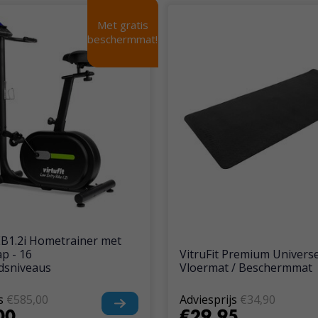
Met gratis
Met gratis
beschermmat!
beschermmat!
LEB1.2i Hometrainer met
p - 16
VitruFit Premium Univers
dsniveaus
Vloermat / Beschermmat
s
€585,00
Adviesprijs
€34,90
00
€29,95