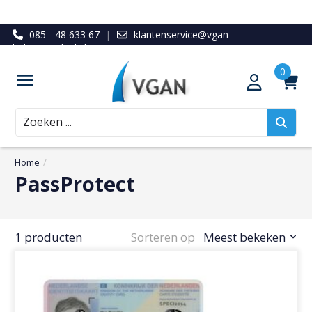
085 - 48 633 67
|
klantenservice@vgan-
ledenvoordeel.nl
Zoeken
Home
/
PassProtect
1 producten
Sorteren op
Meest bekeken