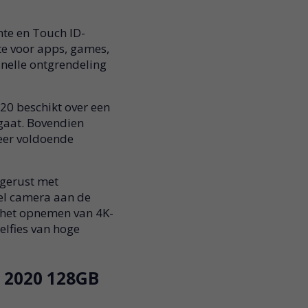
te en Touch ID-
te voor apps, games,
 snelle ontgrendeling
20 beschikt over een
gaat. Bovendien
weer voldoende
tgerust met
l camera aan de
 het opnemen van 4K-
elfies van hoge
E 2020 128GB