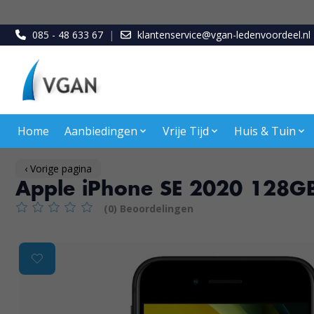
085 - 48 633 67
|
klantenservice@vgan-ledenvoordeel.nl
Home
Aanbiedingen
Vrije Tijd
Huis & Tuin
‹ Vorige pagina
Apple iPhone SE 2020 128GB 
(0) Beoordelingen
De beoordeling van dit product is
0
van de 5
Product image slideshow Items