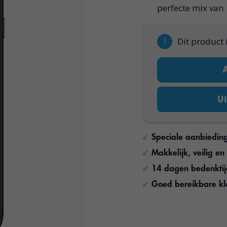
perfecte mix van
!
Dit product 
Ui
Speciale aanbiedin
Makkelijk, veilig e
14 dagen bedenkti
Goed bereikbare kl