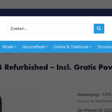
Zoeken
Mode
Gezondheid
Online & Telefonie
Stroom
Refurbished – Incl. Gratis P
Adviesprijs
€499
De door de fabrikant/l
De iPhone SE 202