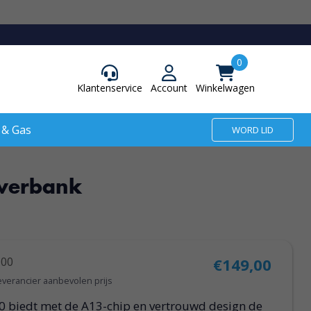
Klantenservice
Account
Winkelwagen
 & Gas
WORD LID
owerbank
,00
€149,00
everancier aanbevolen prijs
0 biedt met de A13-chip en vertrouwd design de