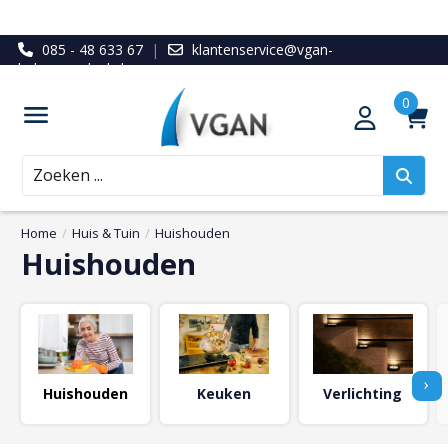
085 - 48 633 67
|
klantenservice@vgan-
ledenvoordeel.nl
Zoeken
Home
/
Huis & Tuin
/
Huishouden
Huishouden
›
Huishouden
Keuken
Verlichting