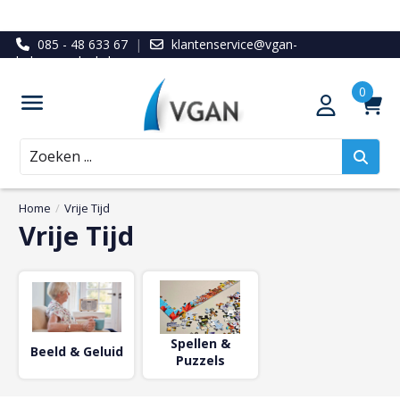
085 - 48 633 67
|
klantenservice@vgan-
ledenvoordeel.nl
Zoeken
Home
/
Vrije Tijd
Vrije Tijd
Spellen &
Beeld & Geluid
Puzzels