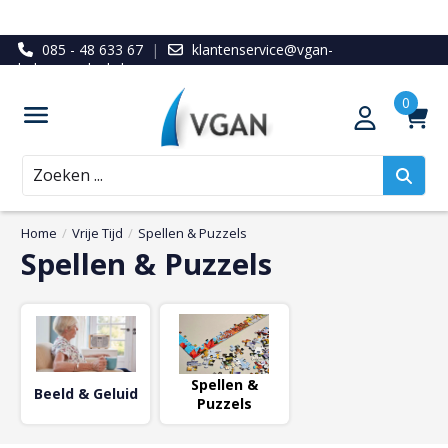
085 - 48 633 67
|
klantenservice@vgan-
ledenvoordeel.nl
Zoeken
Home
/
Vrije Tijd
/
Spellen & Puzzels
Spellen & Puzzels
Spellen &
Beeld & Geluid
Puzzels