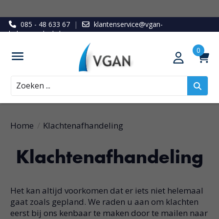
085 - 48 633 67
|
klantenservice@vgan-
ledenvoordeel.nl
Zoeken
Home
/
Klachtenafhandeling
Klachtenafhandeling
Het kan altijd voorkomen dat er iets niet helemaal
gaat zoals gepland. We raden u aan om klachten
eerst bij ons kenbaar te maken door te mailen naar