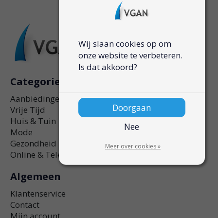
Wij slaan cookies op om
onze website te verbeteren.
Is dat akkoord?
Categorieën
Aanbiedingen
Doorgaan
Vrije Tijd
Huis & Tuin
Nee
Mode
Gezondheid
Meer over cookies »
Online & Telefonie
Algemeen
Klantenservice
Contact
Mijn account