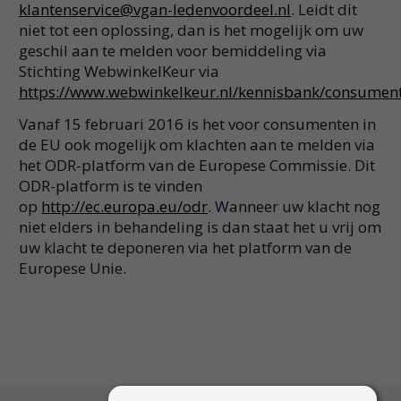
klantenservice@vgan-ledenvoordeel.nl
. Leidt dit
niet tot een oplossing, dan is het mogelijk om uw
geschil aan te melden voor bemiddeling via
Stichting WebwinkelKeur via
https://www.webwinkelkeur.nl/kennisbank/consument
Vanaf 15 februari 2016 is het voor consumenten in
de EU ook mogelijk om klachten aan te melden via
het ODR-platform van de Europese Commissie. Dit
ODR-platform is te vinden
op
http://ec.europa.eu/odr
. Wanneer uw klacht nog
niet elders in behandeling is dan staat het u vrij om
uw klacht te deponeren via het platform van de
Europese Unie.