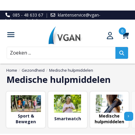
085 - 48 633 67
|
klantenservice@vgan-
ledenvoordeel.nl
Zoeken
Home
/
Gezondheid
/
Medische hulpmiddelen
Medische hulpmiddelen
›
Sport &
Medische
Smartwatch
Bewegen
hulpmiddelen