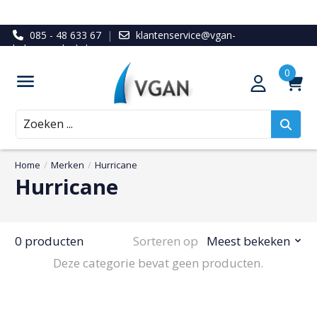
085 - 48 633 67
|
klantenservice@vgan-
ledenvoordeel.nl
Zoeken
Home
/
Merken
/
Hurricane
Hurricane
0 producten
Sorteren op
Meest bekeken
Deze categorie bevat geen producten.