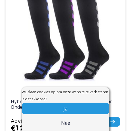
Wij slaan cookies op om onze website te verbeteren.
Is dat akkoord?
Hybride Compressiesokken 20-30 mmHg voor
Ondersteuning
Ja
Adviesprijs
€29,95
Nee
€12,95