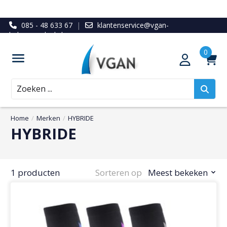
085 - 48 633 67
|
klantenservice@vgan-
ledenvoordeel.nl
Zoeken
Home
/
Merken
/
HYBRIDE
HYBRIDE
1 producten
Sorteren op
Meest bekeken