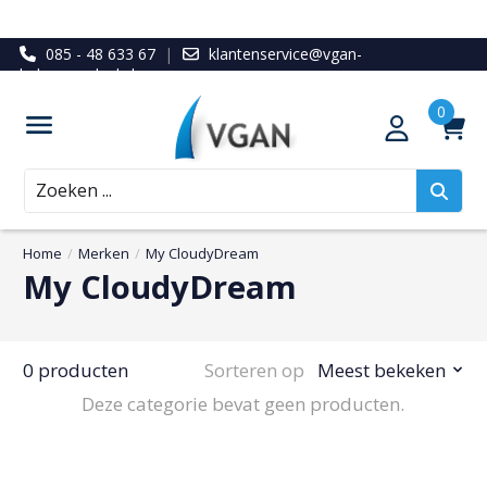
085 - 48 633 67
|
klantenservice@vgan-
ledenvoordeel.nl
Zoeken
Home
/
Merken
/
My CloudyDream
My CloudyDream
0 producten
Sorteren op
Meest bekeken
Deze categorie bevat geen producten.