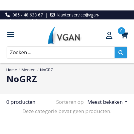
085 - 48 633 67
|
klantenservice@vgan-
ledenvoordeel.nl
Zoeken
Home
/
Merken
/
NoGRZ
NoGRZ
0 producten
Sorteren op
Meest bekeken
Deze categorie bevat geen producten.