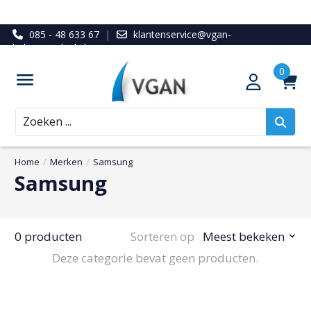
085 - 48 633 67
|
klantenservice@vgan-
ledenvoordeel.nl
Zoeken
Home
/
Merken
/
Samsung
Samsung
0 producten
Sorteren op
Meest bekeken
Deze categorie bevat geen producten.