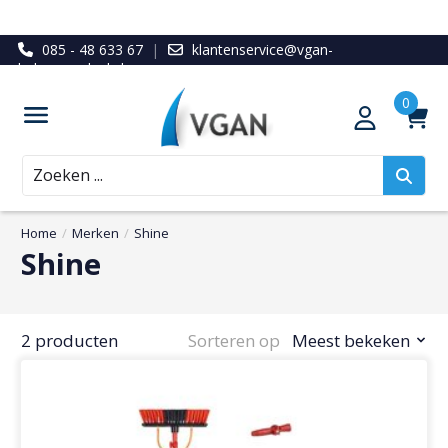
085 - 48 633 67
|
klantenservice@vgan-
ledenvoordeel.nl
Zoeken
Home
/
Merken
/
Shine
Shine
2 producten
Sorteren op
Meest bekeken