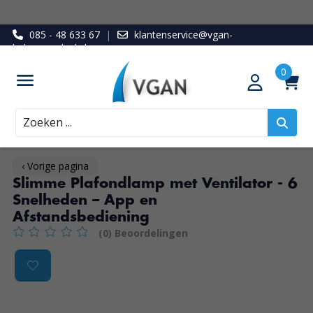
085 - 48 633 67
|
klantenservice@vgan-
ledenvoordeel.nl
Zoeken
‹ Vorige pagina
Slimme Plafondlamp met Ventilator - 6
Snelheden – App en
Afstandsbediening
(0) Beoordelingen
De beoordeling van dit product is
0
van de 5
Product image slideshow Items