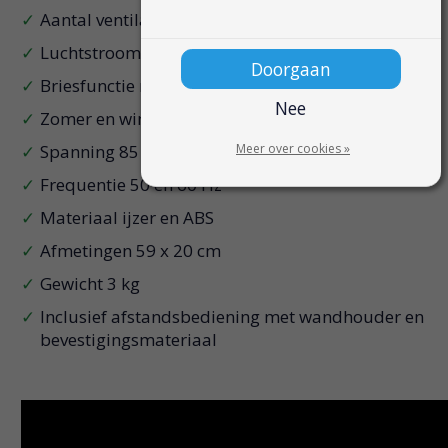
Aantal ventilatiestanden 6
Luchtstroom 996 tot 1800 m³ per uur
Doorgaan
Briesfunctie natuurlijke windmodus
Nee
Zomer en winterstand ja
Meer over cookies »
Spanning 85 tot 265 V
Frequentie 50 en 60 Hz
Materiaal ijzer en ABS
Afmetingen 59 x 20 cm
Gewicht 3 kg
Inclusief afstandsbediening met wandhouder en
bevestigingsmateriaal