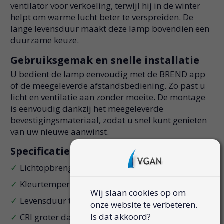
ventilator voor verkoeling, terwijl hij in de winter
helpt om warme lucht beter te verspreiden. De
lange levensduur maakt deze lamp bovendien een
duurzame keuze.
Gebruiksgemak en snelle installatie
U bedient de lamp eenvoudig met de BREND app
of de meegeleverde afstandsbediening. Zo past u
licht en ventilatie aan zonder moeite. De montage
is eenvoudig dankzij het meegeleverde
bevestigingsmateriaal, zodat u snel kunt genieten
van uw nieuwe aanwinst.
Specificaties
Lichtopbrengst 4800 lumen
Kleurtemperatuur 3000 4000 6500 K en RGB
Wij slaan cookies op om
Levensduur tot 30000 uur
onze website te verbeteren.
Is dat akkoord?
CRI groter dan 80