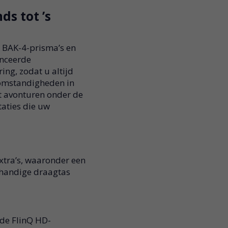
ds tot ’s
 BAK-4-prisma’s en
anceerde
ing, zodat u altijd
tomstandigheden in
t avonturen onder de
taties die uw
extra’s, waaronder een
 handige draagtas
de FlinQ HD-