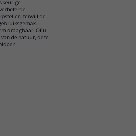
uwkeurige
 verbeterde
stellen, terwijl de
 gebruiksgemak.
norm draagbaar. Of u
 van de natuur, deze
oldoen.