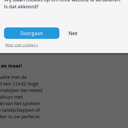
lderheid
Is dat akkoord?
zicht
een waterdicht
Doorgaan
Nee
Meer over cookies »
 en meer!
vatie met de
et een 12x42 hoge
rrekijker het meest
natuur met
t van het spotten
e landschappen of
ker is uw perfecte