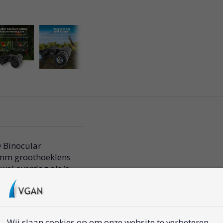
 Binocular
42mm groothoeklens
wel overdag als ’s
rekijker
Wij slaan cookies op om onze website te verbeteren.