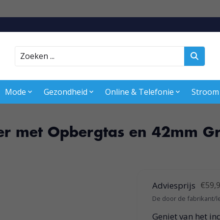
Zoeken
Mode
Gezondheid
Online & Telefonie
Stroom
jker met Opbergtas en 42mm G
Adviesprijs
€59,
De door de fabrikant/l
Geniet van het i