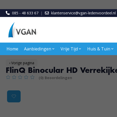
085 - 48 633 67
|
klantenservice@vgan-ledenvoordeel.nl
Home
Aanbiedingen
Vrije Tijd
Huis & Tuin
‹ Vorige pagina
FlinQ Binocular HD Verreki
(0) Beoordelingen
De beoordeling van dit product is
0
van de 5
Product image slideshow Items