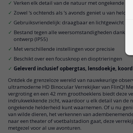
Verken elk detail van de natuur met ongekende he
Zowel ‘s ochtends als ’s avonds geniet u van helder 
Gebruiksvriendelijk: draagbaar en lichtgewicht
Bestand tegen alle weersomstandigheden dankzij 
ontwerp (IP55)
Met verschillende instellingen voor precisie
Beschikt over een focusknop en dioptrieringen
Geleverd inclusief opbergtas, lensdoekje, koord
Ontdek de grenzeloze wereld van nauwkeurige obser
ultramoderne HD Binocular Verrekijker van FlinQ! M
vergroting en een 42 mm groothoeklens biedt deze ve
indrukwekkende zicht, waardoor u elk detail van de 
ongekende helderheid kunt waarnemen. Of u nu genie
van wilde dieren, het verkennen van adembenemend
naar een theater of voetbalstadion gaat, deze verrekij
metgezel voor al uw avonturen.