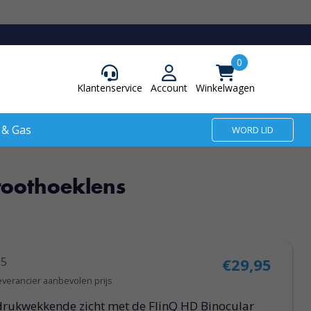
Klantenservice
Account
Winkelwagen
 & Gas
WORD LID
roothoeklens
95
€29,95
everancier aanbevolen prijs
ndrukwekkende zicht met de FlinQ HD Binocular