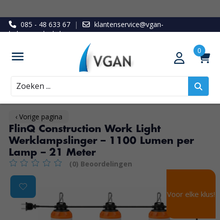
085 - 48 633 67
|
klantenservice@vgan-
ledenvoordeel.nl
Zoeken
‹ Vorige pagina
FlinQ Construction Work Light
Werklampslinger – 1100 Lumen per
Lamp – 21 Meter
(0) Beoordelingen
De beoordeling van dit product is
0
van de 5
Product image slideshow Items
Voor elke klus!