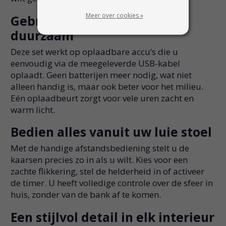
Meer over cookies »
Gebruiksvriendelijk en
duurzaam
Deze set werkt op oplaadbare accu’s die u
eenvoudig via de meegeleverde USB-kabel
oplaadt. Geen batterijen meer nodig, wat niet
alleen handig is, maar ook beter voor het milieu.
Eén oplaadbeurt zorgt voor vele uren zacht en
warm licht.
Bedien alles vanuit uw luie stoel
Met de handige afstandsbediening stelt u de
kaarsen precies zo in als u wilt. Kies voor een
zachte flikkering, stel de helderheid in of activeer
de timer. U heeft volledige controle over de sfeer in
huis, zonder van de bank af te komen.
Een stijlvol detail in elk interieur