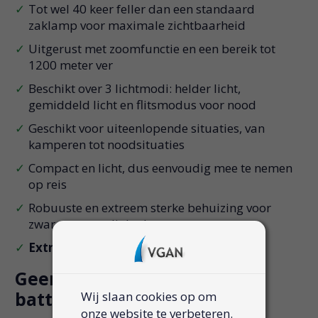
Tot wel 40 keer feller dan een standaard
zaklamp voor maximale zichtbaarheid
Uitgerust met zoomfunctie en een bereik tot
1200 meter ver
Beschikt over 3 lichtmodi: helder licht,
gemiddeld licht en flitsmodus voor nood
Geschikt voor uiteenlopende situaties, van
kamperen tot noodsituaties
Compact en licht, dus eenvoudig mee te nemen
op reis
Robuuste en extreem sterke behuizing voor
zware omstandigheden
Extra voordelig als set van 2 stuks!
Geen zorgen meer over lege
batterijen
Wij slaan cookies op om
onze website te verbeteren.