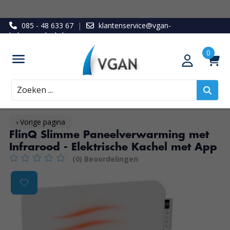
085 - 48 633 67
|
klantenservice@vgan-
ledenvoordeel.nl
Zoeken
‹ Vorige pagina
FlinQ Slimme Paneelverwarming met
Infrarood - Elektrische Kachel met App
(0) Beoordelingen
De beoordeling van dit product is
0
van de 5
Product image slideshow Items