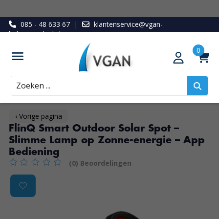
085 - 48 633 67
|
klantenservice@vgan-
ledenvoordeel.nl
Zoeken
‹ Vorige pagina
FlinQ Smart Outdoor Solar Spot –
Slimme Lamp op Zonne-energie – App
Bediening
(0) Beoordelingen
De beoordeling van dit product is
0
van de 5
Product image slideshow Items