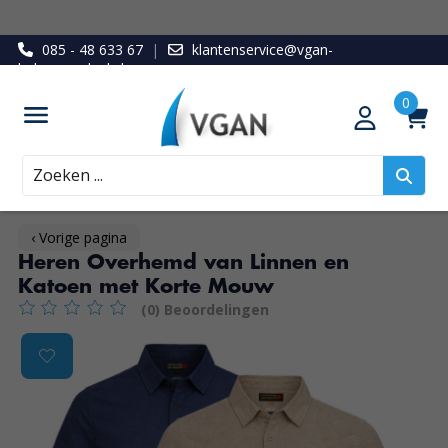
085 - 48 633 67
|
klantenservice@vgan-
ledenvoordeel.nl
Zoeken
‹ Vorige pagina
Heren Overhemd van Linnen en
Katoen met Korte Mouw
(0) Beoordelingen
De beoordeling van dit product is
0
van de 5
Product image slideshow Items