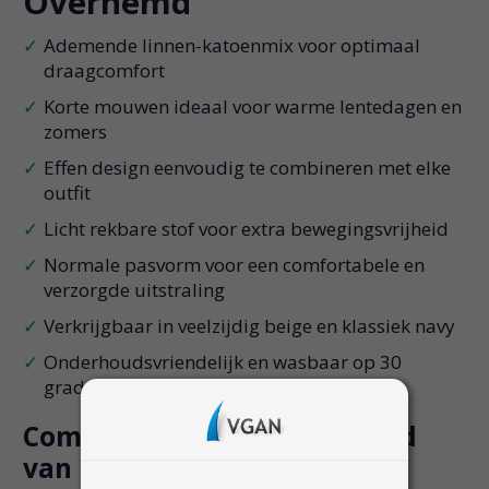
Overhemd
Ademende linnen-katoenmix voor optimaal
draagcomfort
Korte mouwen ideaal voor warme lentedagen en
zomers
Effen design eenvoudig te combineren met elke
outfit
Licht rekbare stof voor extra bewegingsvrijheid
Normale pasvorm voor een comfortabele en
verzorgde uitstraling
Verkrijgbaar in veelzijdig beige en klassiek navy
Onderhoudsvriendelijk en wasbaar op 30
graden
Comfortabel herenoverhemd
van linnen en katoen