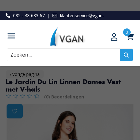
085 - 48 633 67
|
klantenservice@vgan-
ledenvoordeel.nl
Zoeken
‹ Vorige pagina
Le Jardin Du Lin Linnen Dames Vest
met V-hals
(0) Beoordelingen
De beoordeling van dit product is
0
van de 5
Product image slideshow Items