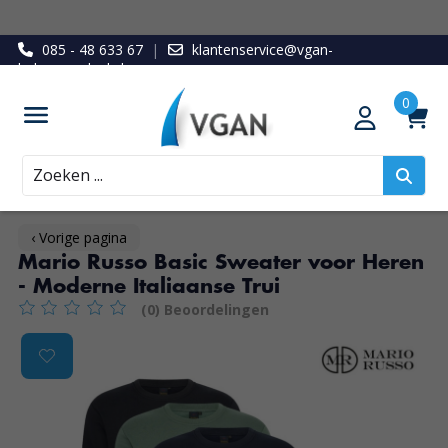
085 - 48 633 67
|
klantenservice@vgan-
ledenvoordeel.nl
Zoeken
‹ Vorige pagina
Mario Russo Basic Sweater voor Heren
- Moderne Italiaanse Trui
(0) Beoordelingen
De beoordeling van dit product is
0
van de 5
Product image slideshow Items