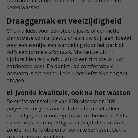
waardoor hij altijd mooi valt – ook na meerdere
keren wassen.
Draaggemak en veelzijdigheid
Of u nu kiest voor een stoere jeans of een nette
chino: deze coltrui past zich aan uw stijl aan. Ideaal
voor een etentje, een wandeling door het park of
zelfs een formele afspraak. Met keuze uit 11
tijdloze kleuren, vindt u altijd een tint die bij uw
garderobe past. En dankzij de comfortabele
pasvorm is dit een trui die u het liefst élke dag zou
dragen.
Blijvende kwaliteit, ook na het wassen
De stofsamenstelling van 80% viscose en 20%
polyester zorgt ervoor dat de coltrui niet alleen
mooi blijft, maar ook zijn pasvorm behoudt. Zelfs
na een wasbeurt op 30 graden blijft de trui strak,
zonder uit te lubberen of vorm te verliezen. Dat is
pas duurzaam genieten.