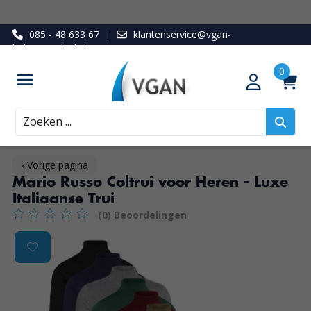
085 - 48 633 67
|
klantenservice@vgan-
ledenvoordeel.nl
Zoeken
‹ Vorige pagina
Mario Russo Coltrui voor Heren - Luxe
Italiaanse Trui
(0) Beoordelingen
De beoordeling van dit product is
0
van de 5
Product image slideshow Items