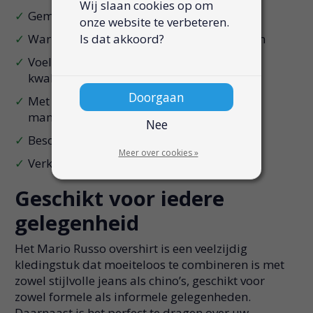
Wij slaan cookies op om
Gemaakt voor iedere gelegenheid
onze website te verbeteren.
Warm en comfortabel tijdens koude dagen
Is dat akkoord?
Voelt zijdezacht aan dankzij de Italiaanse
kwaliteit
Doorgaan
Met een afsluitbare borstzak en verfijnde
manchetknopen
Nee
Beschikbaar in 3 verschillende kleuren
Meer over cookies »
Verkrijgbaar in 5 maten: M t/m 3XL
Geschikt voor iedere
gelegenheid
Het Mario Russo overshirt is een veelzijdig
kledingstuk dat moeiteloos te combineren is met
zowel stijlvolle jeans als chino’s, geschikt voor
zowel formele als informele gelegenheden.
Daarnaast is het perfect te dragen over uw