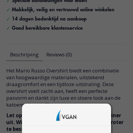
Speciale aanbiedingen voor leden
Makkelijk, veilig en vertrouwd online winkelen
14 dagen bedenktijd na aankoop
Goed bereikbare klantenservice
Beschrijving
Reviews (0)
Het Mario Russo Overshirt biedt een combinatie
van hoogwaardige materialen, uitstekend
draagcomfort en een tijdloze uitstraling. Deze
overshirt voelt zacht aan, heeft een perfecte
pasvorm en dankt zijn luxe en stoere look aan de
katoensamenstelling.
Let op! Het Mario Russo Overshirt valt kleiner
uit. Wij adviseren daarom om een maat groter
te bestellen dan uw gebruikelijke maat.