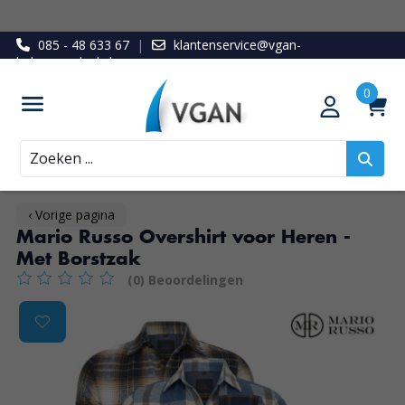
085 - 48 633 67
|
klantenservice@vgan-
ledenvoordeel.nl
Zoeken
‹ Vorige pagina
Mario Russo Overshirt voor Heren -
Met Borstzak
(0) Beoordelingen
De beoordeling van dit product is
0
van de 5
Product image slideshow Items