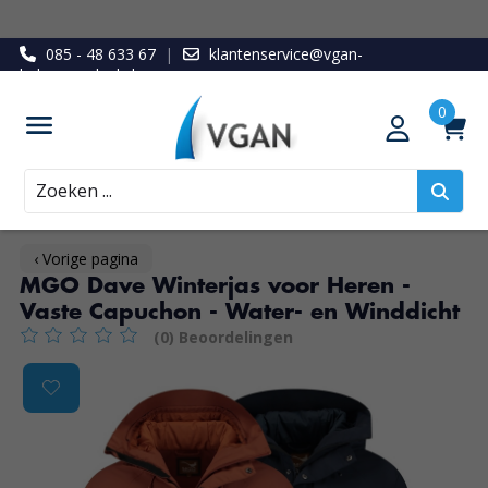
085 - 48 633 67
|
klantenservice@vgan-
ledenvoordeel.nl
Zoeken
‹ Vorige pagina
MGO Dave Winterjas voor Heren -
Vaste Capuchon - Water- en Winddicht
(0) Beoordelingen
De beoordeling van dit product is
0
van de 5
Product image slideshow Items