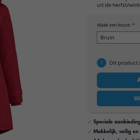
uit de herfst/wint
Maak een keuze:
*
!
Dit product 
Ui
Speciale aanbiedin
Makkelijk, veilig e