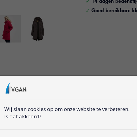
14 dagen bedenkti
Goed bereikbare kl
te damesjas uit de
e voering en
s, ongeacht het weer.
Wij slaan cookies op om onze website te verbeteren.
Is dat akkoord?