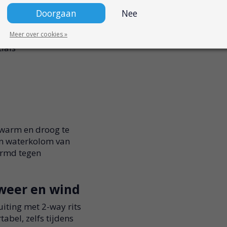
Doorgaan
Nee
herming
mfort
Meer over cookies »
ials
warm en droog te
en waterkolom van
ermd tegen
weer en wind
ting met 2-way rits
abel, zelfs tijdens