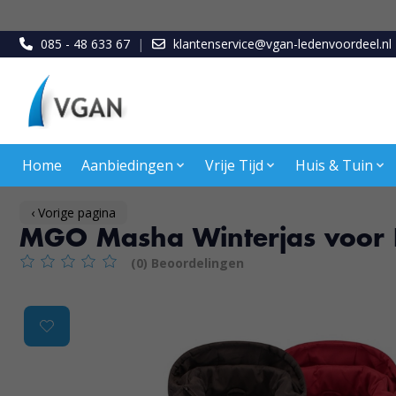
085 - 48 633 67
|
klantenservice@vgan-ledenvoordeel.nl
Home
Aanbiedingen
Vrije Tijd
Huis & Tuin
‹ Vorige pagina
MGO Masha Winterjas voor D
(0) Beoordelingen
De beoordeling van dit product is
0
van de 5
Product image slideshow Items