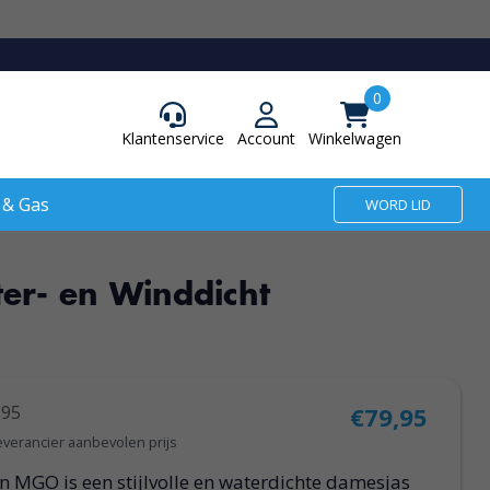
Klantenservice
Account
Winkelwagen
 & Gas
WORD LID
er- en Winddicht
,95
€79,95
everancier aanbevolen prijs
n MGO is een stijlvolle en waterdichte damesjas