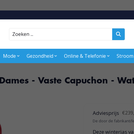
Zoeken
Mode
Gezondheid
Online & Telefonie
Stroom
ames - Vaste Capuchon - Wat
Adviesprijs
€239
De door de fabrikant/l
Deze winterjas va