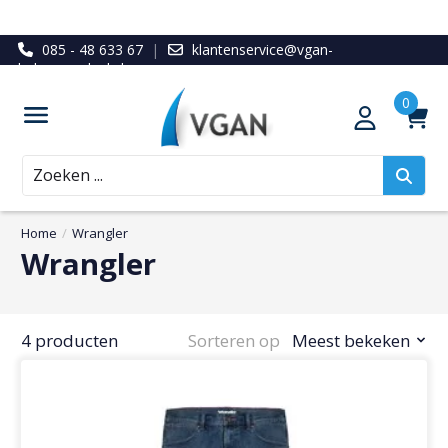
085 - 48 633 67
|
klantenservice@vgan-
ledenvoordeel.nl
Zoeken
Home
/
Wrangler
Wrangler
4 producten
Sorteren op
Meest bekeken