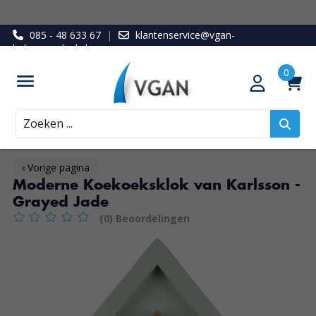
085 - 48 633 67
|
klantenservice@vgan-
ledenvoordeel.nl
Zoeken
‹ Vorige pagina
Moderne Koekoeksklok van Karlsson -
Grayed Jade
(0) Beoordelingen
De beoordeling van dit product is
0
van de 5