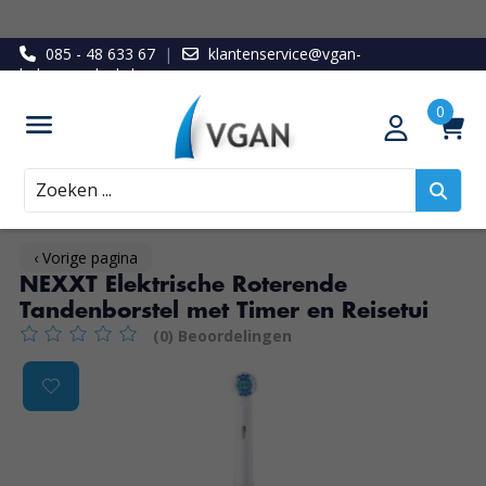
085 - 48 633 67
|
klantenservice@vgan-
ledenvoordeel.nl
Zoeken
‹ Vorige pagina
NEXXT Elektrische Roterende
Tandenborstel met Timer en Reisetui
(0) Beoordelingen
De beoordeling van dit product is
0
van de 5
Product image slideshow Items