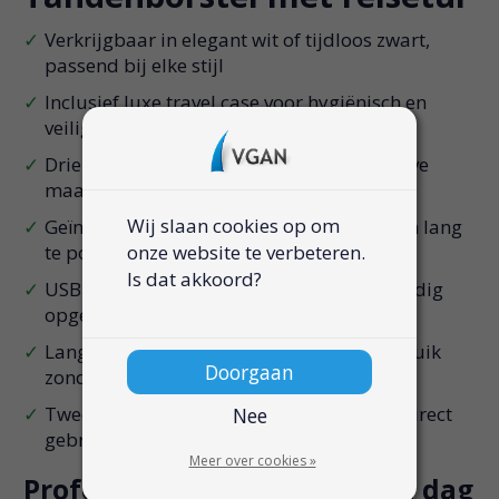
Verkrijgbaar in elegant wit of tijdloos zwart,
passend bij elke stijl
Inclusief luxe travel case voor hygiënisch en
veilig meenemen
Drie snelheden tot 6500 RPM voor effectieve
maar zachte reiniging
Wij slaan cookies op om
Geïntegreerde timer helpt u elke zone even lang
onze website te verbeteren.
te poetsen
Is dat akkoord?
USB-C oplaadbaar en binnen 2,5 uur volledig
opgeladen
Lange batterijduur: tot wel 20 dagen gebruik
Doorgaan
zonder tussentijds opladen
Twee meegeleverde borstelkoppen voor direct
Nee
gebruik en vervanging
Meer over cookies »
Professionele reiniging, elke dag