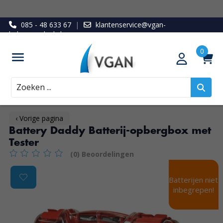
085 - 48 633 67
|
klantenservice@vgan-
ledenvoordeel.nl
Zoeken
‹ Vorige pagina
Battery Daddy Batterij-opbergbox met
Tester
(0) Beoordelingen
De beoordeling van dit product is
0
van de 5
Product image slideshow Items
Batterijen niet
inbegrepen!