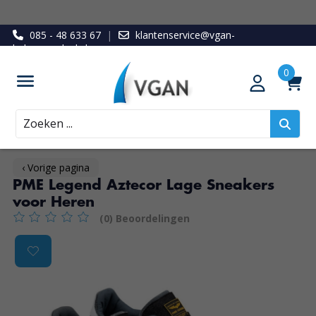
085 - 48 633 67
|
klantenservice@vgan-
ledenvoordeel.nl
Zoeken
‹ Vorige pagina
PME Legend Aztecor Lage Sneakers
voor Heren
(0) Beoordelingen
De beoordeling van dit product is
0
van de 5
Product image slideshow Items