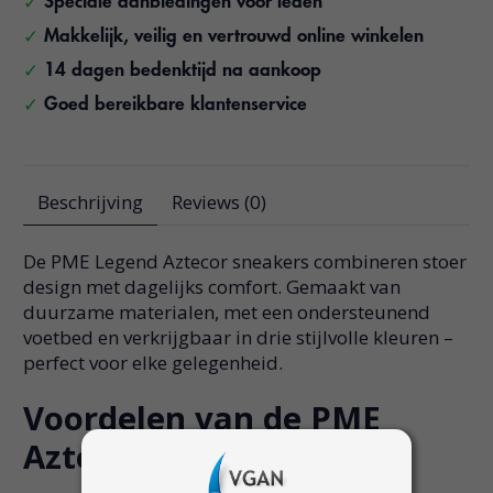
Speciale aanbiedingen voor leden
Makkelijk, veilig en vertrouwd online winkelen
14 dagen bedenktijd na aankoop
Goed bereikbare klantenservice
Beschrijving
Reviews (0)
De PME Legend Aztecor sneakers combineren stoer
design met dagelijks comfort. Gemaakt van
duurzame materialen, met een ondersteunend
voetbed en verkrijgbaar in drie stijlvolle kleuren –
perfect voor elke gelegenheid.
Voordelen van de PME
Aztecor Sneaker