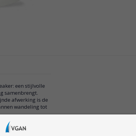
er: een stijlvolle
ing samenbrengt.
jnde afwerking is de
pannen wandeling tot
nd