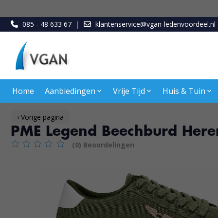
085 - 48 633 67
|
klantenservice@vgan-ledenvoordeel.nl
Home
Aanbiedingen
Vrije Tijd
Huis & Tuin
‹ Vorige pagina
PME Legend Beechburd Heren
(0) Beoordelingen
De beoordeling van dit product is
0
van de 5