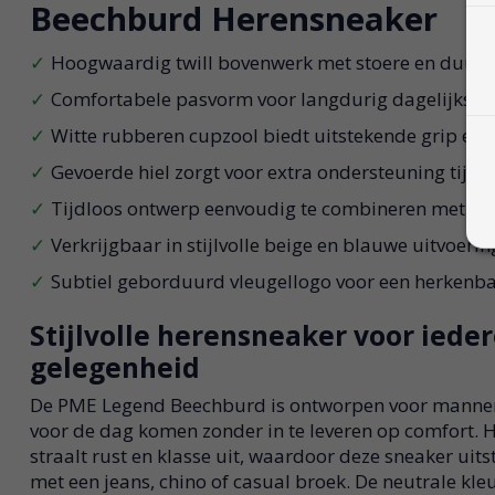
Beechburd Herensneaker
Hoogwaardig twill bovenwerk met stoere en duurz
Comfortabele pasvorm voor langdurig dagelijks d
Witte rubberen cupzool biedt uitstekende grip en st
Gevoerde hiel zorgt voor extra ondersteuning tijde
Tijdloos ontwerp eenvoudig te combineren met dive
Verkrijgbaar in stijlvolle beige en blauwe uitvoerin
Subtiel geborduurd vleugellogo voor een herkenb
Stijlvolle herensneaker voor iede
gelegenheid
De PME Legend Beechburd is ontworpen voor mannen
voor de dag komen zonder in te leveren op comfort.
straalt rust en klasse uit, waardoor deze sneaker ui
met een jeans, chino of casual broek. De neutrale k