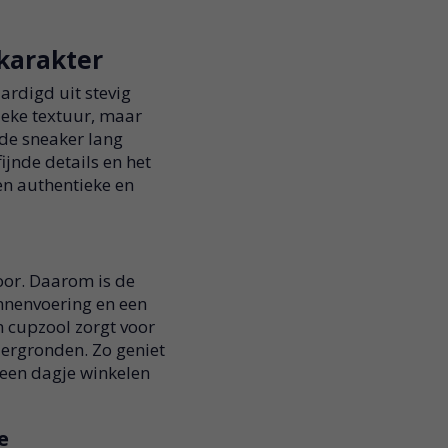
karakter
rdigd uit stevig
nieke textuur, maar
 de sneaker lang
jnde details en het
n authentieke en
oor. Daarom is de
nnenvoering en een
n cupzool zorgt voor
dergronden. Zo geniet
 een dagje winkelen
e