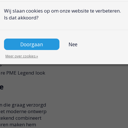
Wij slaan cookies op om onze website te verbeteren.
ame uitstraling
Is dat akkoord?
raagplezier
abiliteit
Doorgaan
Nee
ns het lopen
rse outfits
Meer over cookies »
g
are PME Legend look
re
 die graag verzorgd
 Het moderne ontwerp
tstekend combineert
leuren maken hem