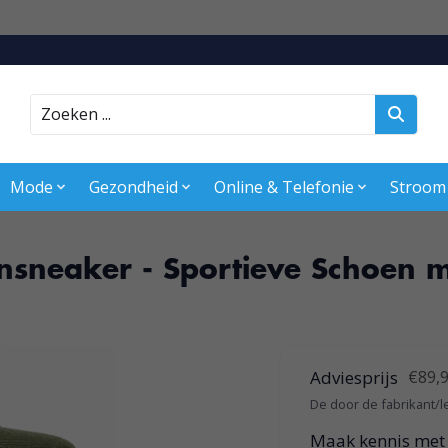
Zoeken
Mode
Gezondheid
Online & Telefonie
Stroom
sneaker - Sportieve Schoen m
Adviesprijs
€89,
De door de fabrikant/l
Maak kennis met