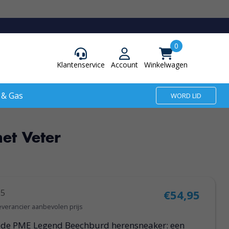
Klantenservice
Account
Winkelwagen
 & Gas
WORD LID
et Veter
95
€54,95
everancier aanbevolen prijs
 de PME Legend Beechburd herensneaker: een