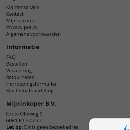
Klantenservice
Contact
Mijn account
Privacy policy
Algemene voorwaarden
Informatie
FAQ
Bestellen
Verzending
Retourneren
Herroepingsformulier
Klachtenafhandeling
Mijninkoper B.V.
Grote Ohéweg 3
6081 PT Haelen
Let op:
Dit is geen bezoekadres