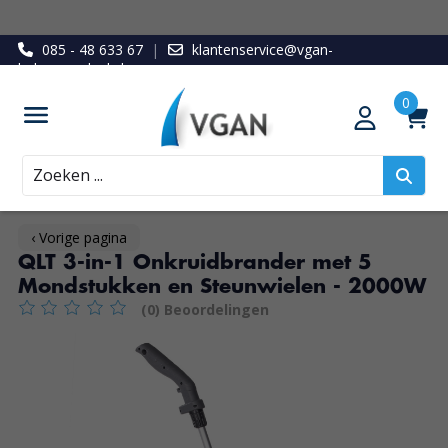
085 - 48 633 67
|
klantenservice@vgan-
ledenvoordeel.nl
Zoeken
‹ Vorige pagina
QLT 3-in-1 Onkruidbrander met 5
Mondstukken en Steunwielen - 2000W
(0) Beoordelingen
De beoordeling van dit product is
0
van de 5