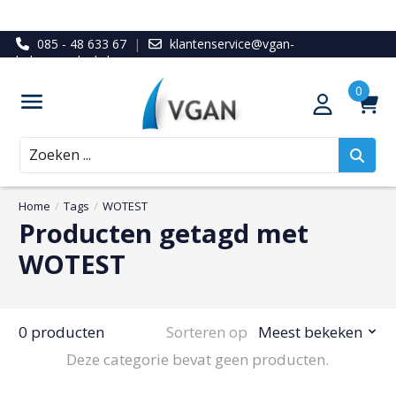
085 - 48 633 67
|
klantenservice@vgan-
ledenvoordeel.nl
Zoeken
Home
/
Tags
/
WOTEST
Producten getagd met
WOTEST
0 producten
Sorteren op
Meest bekeken
Deze categorie bevat geen producten.