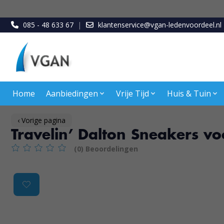
085 - 48 633 67
|
klantenservice@vgan-ledenvoordeel.nl
Home
Aanbiedingen
Vrije Tijd
Huis & Tuin
‹ Vorige pagina
Travelin’ Dalton Sneakers v
(0) Beoordelingen
De beoordeling van dit product is
0
van de 5
Product image slideshow Items