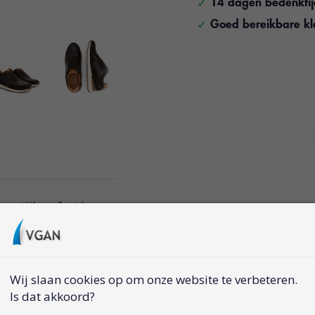
14 dagen bedenkti
Goed bereikbare kl
 stijl perfect in
een ademende
n aangenaam
Wij slaan cookies op om onze website te verbeteren.
Is dat akkoord?
len