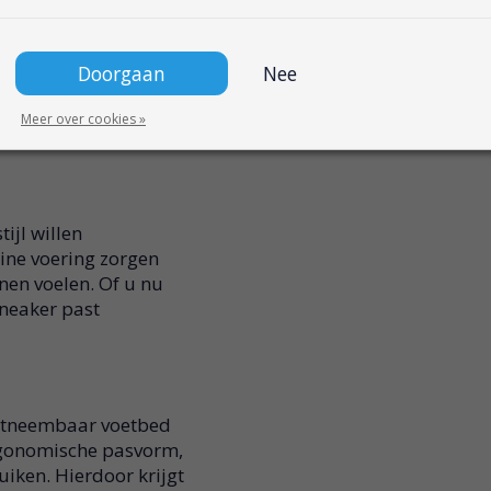
t
Doorgaan
Nee
navy
Meer over cookies »
ijl willen
ine voering zorgen
nen voelen. Of u nu
sneaker past
uitneembaar voetbed
rgonomische pasvorm,
iken. Hierdoor krijgt