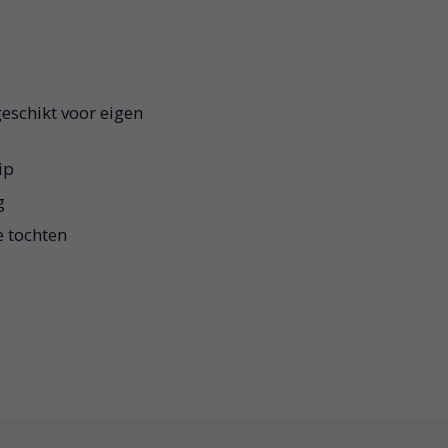
schikt voor eigen
ip
g
e tochten