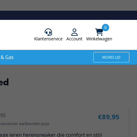
Klantenservice
Account
Winkelwagen
 & Gas
WORD LID
ed
,95
€89,95
everancier aanbevolen prijs
lage leren herensneaker die comfort en stijl