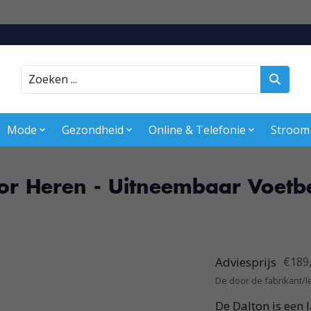
Zoeken
Mode
Gezondheid
Online & Telefonie
Stroom
oor Heren - Uitneembaar Voetb
Adviesprijs
€189
De door de fabrikant/l
De Dalton is een 