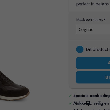
perfect in balans
Maak een keuze:
*
!
Dit product 
Ui
Speciale aanbiedin
Makkelijk, veilig e