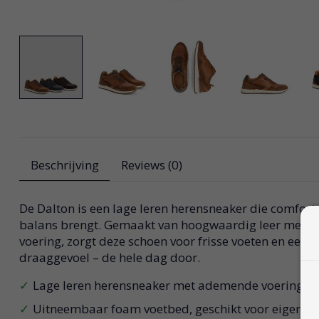
Beschrijving
Reviews (0)
De Dalton is een lage leren herensneaker die comfort en
balans brengt. Gemaakt van hoogwaardig leer met 
voering, zorgt deze schoen voor frisse voeten en ee
draaggevoel – de hele dag door.
Lage leren herensneaker met ademende voering
Uitneembaar foam voetbed, geschikt voor eigen zo