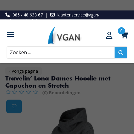
085 - 48 633 67
|
klantenservice@vgan-
ledenvoordeel.nl
Zoeken
‹ Vorige pagina
Travelin’ Lona Dames Hoodie met
Capuchon en Stretch
(0) Beoordelingen
De beoordeling van dit product is
0
van de 5
Product image slideshow Items