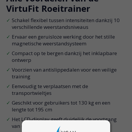
VirtuFit Roeitrainer
Schakel flexibel tussen intensiteiten dankzij 10
verschillende weerstandsniveaus
Ervaar een geruisloze werking door het stille
magnetische weerstandsysteem
Compact op te bergen dankzij het inklapbare
ontwerp
Voorzien van antislippedalen voor een veilige
training
Eenvoudig te verplaatsen met de
transportwieltjes
Geschikt voor gebruikers tot 130 kg en een
lengte tot 195 cm
Het LCD-display geeft duidelijk de voortgang
van uw training weer