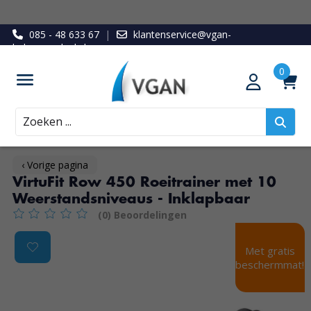
085 - 48 633 67
|
klantenservice@vgan-
ledenvoordeel.nl
Zoeken
‹ Vorige pagina
VirtuFit Row 450 Roeitrainer met 10
Weerstandsniveaus - Inklapbaar
(0) Beoordelingen
De beoordeling van dit product is
0
van de 5
Product image slideshow Items
Met gratis
beschermmat!