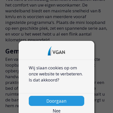
het comfort van uw eigen woonkamer. De
wandelband biedt een maximale snelheid van 8
km/u en is voorzien van meerdere vooraf
ingestelde programma’s. Plaats de mini loopband
op een geschikte plek, zet een spannende serie aan,
en voor u het weet hebt u al een flink aantal
kilometers gewandeld.
Gemakkelijk op te bergen
Een van de grootste voordelen van de compacte
loopband is het gemak waarmee u deze kunt
Wij slaan cookies op om
opbergen. Doordat de wandelband geen
onze website te verbeteren.
handvatten heeft, kunt u deze dankzij de
Is dat akkoord?
praktische transportwieltjes eenvoudig onder een
bed of kast schuiven, zodat hij geen onnodige
ruimte inneemt. Wanneer u wilt wandelen, haalt u
de band snel tevoorschijn, en na uw sessie bergt u
Doorgaan
hem net zo gemakkelijk weer op.
Nee