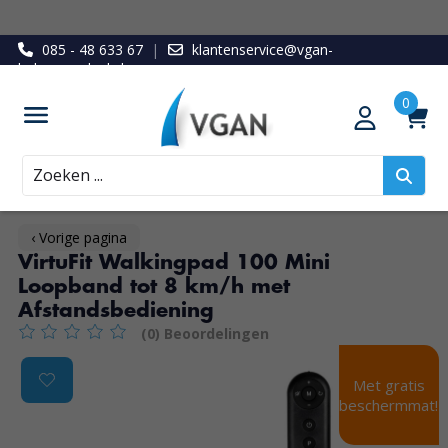
085 - 48 633 67
|
klantenservice@vgan-
ledenvoordeel.nl
Zoeken
‹ Vorige pagina
VirtuFit Walkingpad 100 Mini
Loopband tot 8 km/h met
Afstandsbediening
(0) Beoordelingen
De beoordeling van dit product is
0
van de 5
Product image slideshow Items
Met gratis
beschermmat!