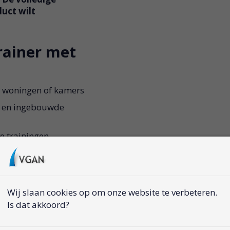
uct wilt
rainer met
e woningen of kamers
ie en ingebouwde
e trainingen
alorieën en hartslag
gonomische houding
Wij slaan cookies op om onze website te verbeteren.
erschillende
Is dat akkoord?
ng, zoals boeken of