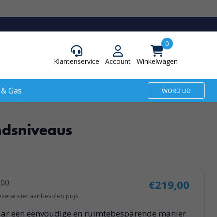
Klantenservice
Account
Winkelwagen
 & Gas
WORD LID
ndsniveaus
,00
€219,00
everancier aanbevolen prijs
aar een eenvoudige en ruimtebesparende manier