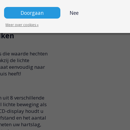
Doorgaan
Nee
van 130 x 70 cm
Meer over cookies »
iken
rs die waarde hechten
zij de lichte
araat eenvoudig naar
uis heeft!
uit 8 verschillende
l lichte beweging als
LCD-display houdt u
afstand en het aantal
eten uw hartslag,