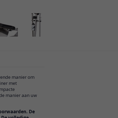
arende manier om
ainer met
ompacte
rde manier aan uw
voorwaarden. De
 De volledige