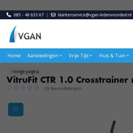
085 - 48 633 67
|
klantenservice@vgan-ledenvoordeel.nl
Home
Aanbiedingen
Vrije Tijd
Huis & Tuin
‹ Vorige pagina
VitruFit CTR 1.0 Crosstraine
(0) Beoordelingen
De beoordeling van dit product is
0
van de 5
Product image slideshow Items