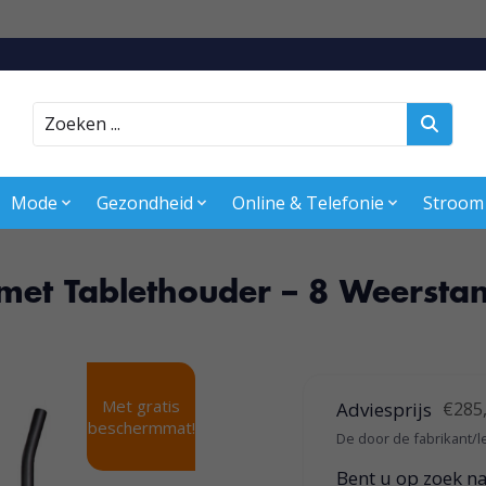
Zoeken
Mode
Gezondheid
Online & Telefonie
Stroom
r met Tablethouder – 8 Weersta
Met gratis
Adviesprijs
€285
beschermmat!
De door de fabrikant/l
Bent u op zoek n