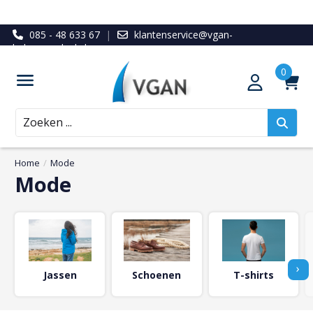
085 - 48 633 67
|
klantenservice@vgan-
ledenvoordeel.nl
Zoeken
Home
/
Mode
Mode
›
Jassen
Schoenen
T-shirts