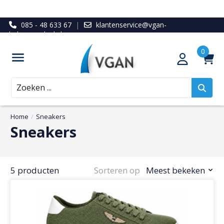
085 - 48 633 67
|
klantenservice@vgan-
ledenvoordeel.nl
Zoeken
Home
/
Sneakers
Sneakers
5 producten
Sorteren op
Meest bekeken