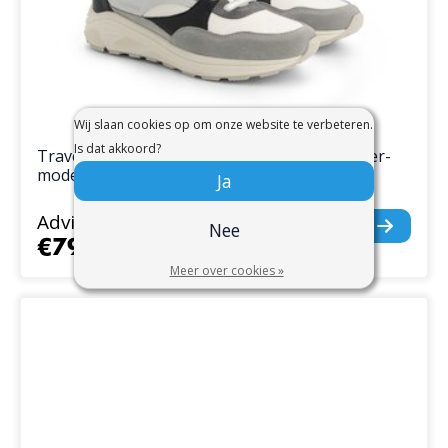
Wij slaan cookies op om onze website te verbeteren.
Is dat akkoord?
Travelin’ Riber Sneakers voor Dames - Runner-
model met Uitneembaar Voetbed
Ja
Adviesprijs
€199,95
Nee
€79,95
Meer over cookies »