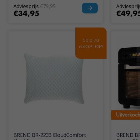
Adviesprijs
€79,95
Adviesprij
€34,95
€49,9
50 x 70
50 x 70
cmOP=OP!
cmOP=OP!
Uitverkoch
Uitverkoch
BREND BR-2233 CloudComfort
BREND BR-