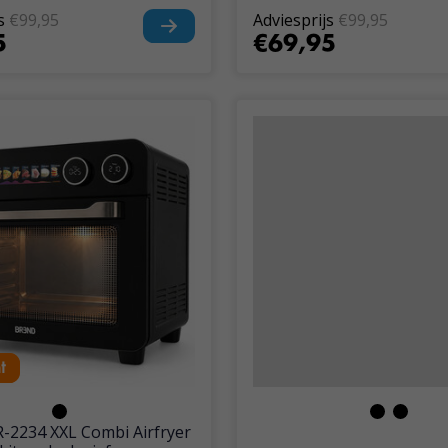
s
€99,95
Adviesprijs
€99,95
5
€69,95
t
t
2234 XXL Combi Airfryer