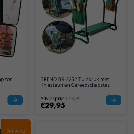
p tot
BREND BR-2252 Tuinkruk met
Kniesteun en Gereedschapstas
Adviesprijs
€59,95
€29,95
Set van 2
Set van 2