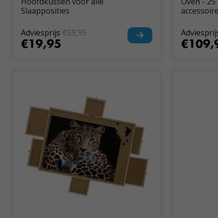
Hoofdkussen voor alle
Oven - 25 
Slaapposities
accessoir
Adviesprijs
€59,95
Adviesprij
€19,95
€109,