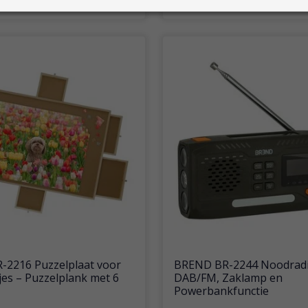
2216 Puzzelplaat voor
BREND BR-2244 Noodrad
jes – Puzzelplank met 6
DAB/FM, Zaklamp en
Powerbankfunctie