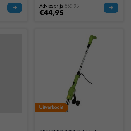
Adviesprijs
€69,95
€44,95
Uitverkocht
Uitverkocht