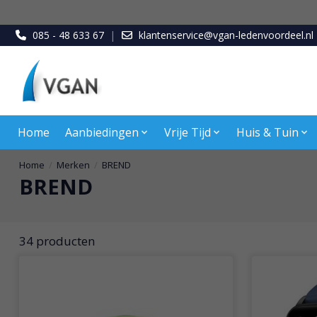
085 - 48 633 67
|
klantenservice@vgan-ledenvoordeel.nl
Home
Aanbiedingen
Vrije Tijd
Huis & Tuin
Home
/
Merken
/
BREND
BREND
34 producten