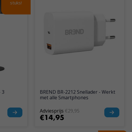
stuks!
stuks!
 3
BREND BR-2212 Snellader - Werkt
met alle Smartphones
Adviesprijs
€29,95
€14,95