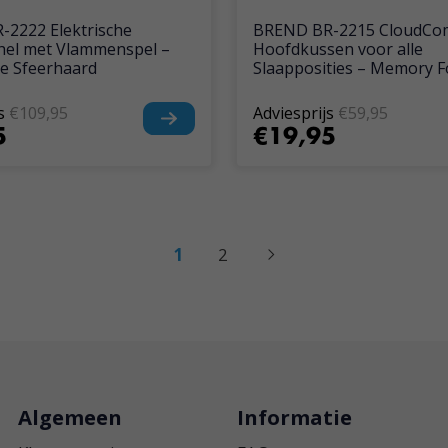
2222 Elektrische
BREND BR-2215 CloudCo
hel met Vlammenspel –
Hoofdkussen voor alle
de Sfeerhaard
Slaapposities – Memory 
s
€109,95
Adviesprijs
€59,95
5
€19,95
1
2
Algemeen
Informatie