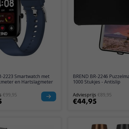
-2223 Smartwatch met
BREND BR-2246 Puzzelma
meter en Hartslagmeter
1000 Stukjes - Antislip
s
€99,95
Adviesprijs
€89,95
5
€44,95