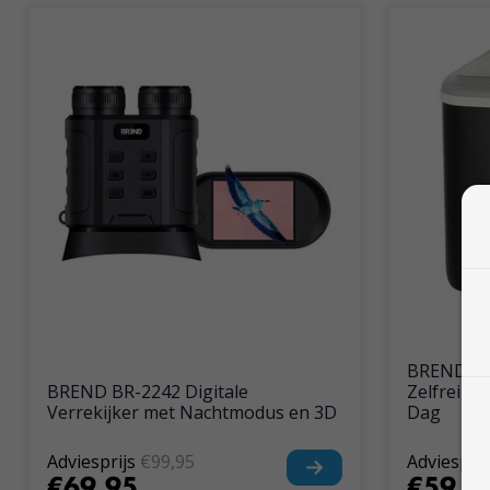
BREND IJs
BREND BR-2242 Digitale
Zelfreinig
Verrekijker met Nachtmodus en 3D
Dag
Adviesprijs
€99,95
Adviesprij
€69,95
€59,9