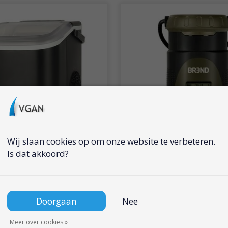
Wij slaan cookies op om onze website te verbeteren.
Is dat akkoord?
blokjesmachine met
BREND BR-2245 Noodrad
ingsfunctie - 12 kg per
Lantaarn Design en Afn
Zaklamp
Doorgaan
Nee
s
€139,95
Adviesprijs
€159,95
Meer over cookies »
5
€89,95