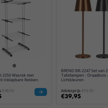
BREND BR-2247 Set van 2
-2250 Wasrek met
Tafellampen - Draadloos -
 6 Inklapbare Rekken
Lichtkleuren
s
€49,95
Adviesprijs
€59,95
5
€39,95