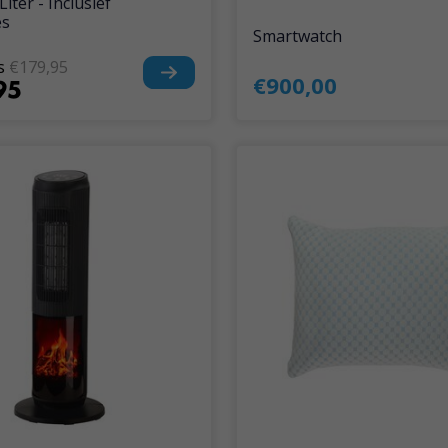
Liter - Inclusief
es
Smartwatch
s
€179,95
€900,00
95