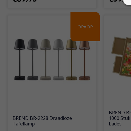
OP=OP
OP=OP
BREND BR-
BREND BR-2228 Draadloze
1000 Stuk
Tafellamp
Lades